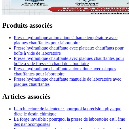
Produits associés
Presse hydraulique automatique à haute température avec
plaques chauffantes pour laboratoire
Presse hydraulique chauffante avec plateaux chauffants pour
boîte à vide de laboratoire
Presse hydraulique chauffante avec plaques chauffantes pour
boîte à vide Presse à chaud de laboratoire
Presse hydraulique chauffante automatique avec plaques
chauffantes pour laboratoire
Presse hydraulique chauffante manuelle de laboratoire avec
plaques chauffantes
Articles associés
L'architecture de la lenteur : pourquoi la précision physique
dicte le destin chimique
La forge invisible : pourquoi la presse de laboratoire est l'âme
des nanocomposites